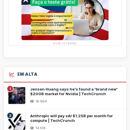
PUBLICIDADE
EM ALTA
1
Jensen Huang says he's found a 'brand new'
$200B market for Nvidia | TechCrunch
18.964
2
Anthropic will pay xAI $1.25B per month for
compute | TechCrunch
14.519