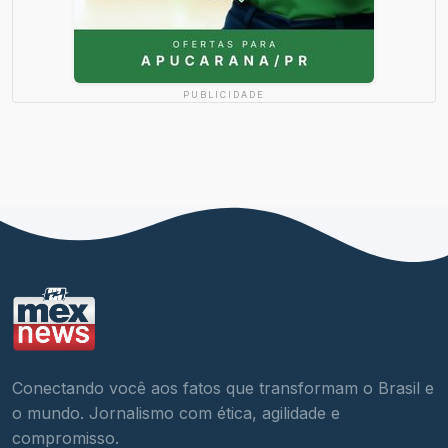
PUBLICIDADE
Conectando você aos fatos que transformam o Brasil e
o mundo. Jornalismo com ética, agilidade e
compromisso.