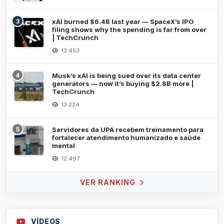
3
xAI burned $6.4B last year — SpaceX’s IPO
filing shows why the spending is far from over
| TechCrunch
13.453
4
Musk’s xAI is being sued over its data center
generators — now it’s buying $2.8B more |
TechCrunch
13.224
5
Servidores da UPA recebem treinamento para
fortalecer atendimento humanizado e saúde
mental
12.497
VER RANKING
VÍDEOS