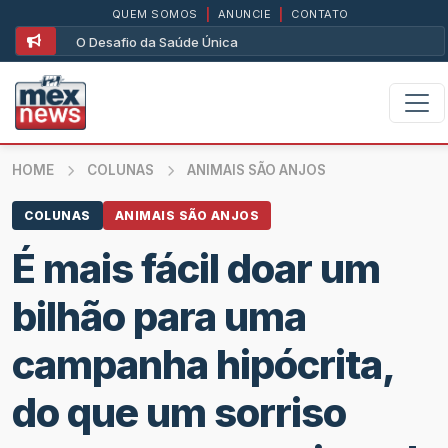
QUEM SOMOS
|
ANUNCIE
|
CONTATO
O Desafio da Saúde Única
HOME
COLUNAS
ANIMAIS SÃO ANJOS
COLUNAS
ANIMAIS SÃO ANJOS
É mais fácil doar um
bilhão para uma
campanha hipócrita,
do que um sorriso