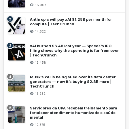
18.967
2
Anthropic will pay xAI $1.25B per month for
compute | TechCrunch
14.522
3
xAI burned $6.4B last year — SpaceX’s IPO
filing shows why the spending is far from over
| TechCrunch
13.458
4
Musk’s xAI is being sued over its data center
generators — now it’s buying $2.8B more |
TechCrunch
13.232
5
Servidores da UPA recebem treinamento para
fortalecer atendimento humanizado e saúde
mental
12.575