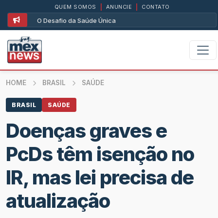
QUEM SOMOS
|
ANUNCIE
|
CONTATO
O Desafio da Saúde Única
HOME
BRASIL
SAÚDE
BRASIL
SAÚDE
Doenças graves e
PcDs têm isenção no
IR, mas lei precisa de
atualização