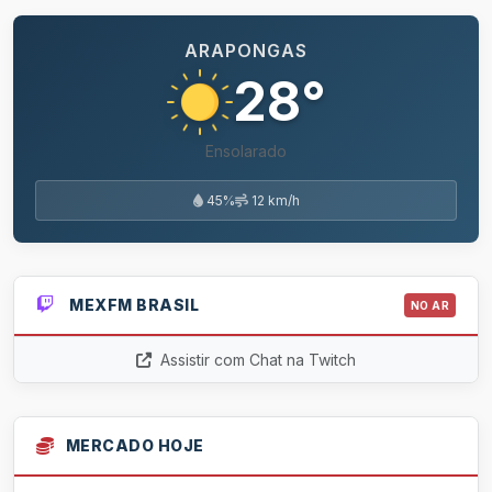
ARAPONGAS
28°
Ensolarado
45%
12 km/h
MEXFM BRASIL
NO AR
Assistir com Chat na Twitch
MERCADO HOJE