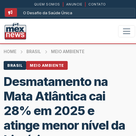
QUEM SOMOS
|
ANUNCIE
|
CONTATO
O Desafio da Saúde Única
HOME
BRASIL
MEIO AMBIENTE
BRASIL
MEIO AMBIENTE
Desmatamento na
Mata Atlântica cai
28% em 2025 e
atinge menor nível da