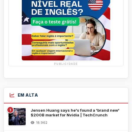
PUBLICIDADE
EM ALTA
1
Jensen Huang says he's found a 'brand new'
$200B market for Nvidia | TechCrunch
18.962