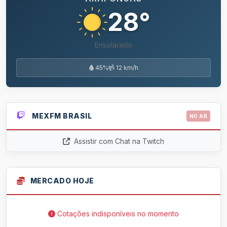
28°
Ensolarado
45%
12 km/h
MEXFM BRASIL
NO AR
Assistir com Chat na Twitch
MERCADO HOJE
Cotações indisponíveis no momento