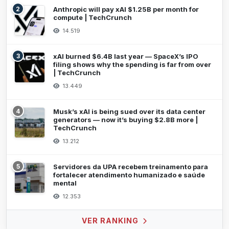
2
Anthropic will pay xAI $1.25B per month for
compute | TechCrunch
14.519
3
xAI burned $6.4B last year — SpaceX’s IPO
filing shows why the spending is far from over
| TechCrunch
13.449
4
Musk’s xAI is being sued over its data center
generators — now it’s buying $2.8B more |
TechCrunch
13.212
5
Servidores da UPA recebem treinamento para
fortalecer atendimento humanizado e saúde
mental
12.353
VER RANKING