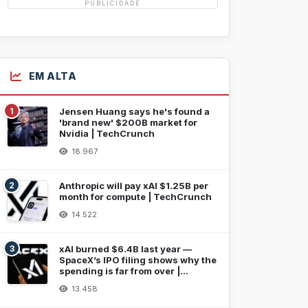
PUBLICIDADE
EM ALTA
1
Jensen Huang says he's found a
'brand new' $200B market for
Nvidia | TechCrunch
18.967
2
Anthropic will pay xAI $1.25B per
month for compute | TechCrunch
14.522
3
xAI burned $6.4B last year —
SpaceX’s IPO filing shows why the
spending is far from over |
TechCrunch
13.458