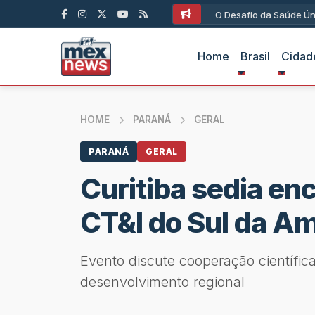
O Desafio da Saúde Ún
Home
Brasil
Cidad
HOME
PARANÁ
GERAL
PARANÁ
GERAL
Curitiba sedia en
CT&I do Sul da Am
Evento discute cooperação científic
desenvolvimento regional