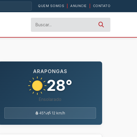
QUEM SOMOS
|
ANUNCIE
|
CONTATO
ARAPONGAS
28°
Ensolarado
45%
12 km/h