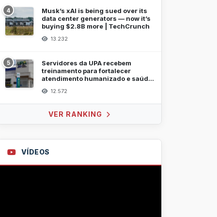
4
Musk’s xAI is being sued over its
data center generators — now it’s
buying $2.8B more | TechCrunch
13.232
5
Servidores da UPA recebem
treinamento para fortalecer
atendimento humanizado e saúde
mental
12.572
VER RANKING
VÍDEOS