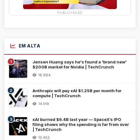
PUBLICIDADE
EM ALTA
1
Jensen Huang says he's found a 'brand new'
$200B market for Nvidia | TechCrunch
18.964
2
Anthropic will pay xAI $1.25B per month for
compute | TechCrunch
14.519
3
xAI burned $6.4B last year — SpaceX’s IPO
filing shows why the spending is far from over
| TechCrunch
13.452