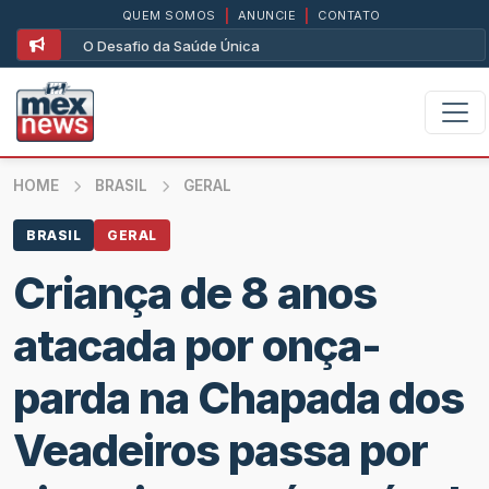
QUEM SOMOS
|
ANUNCIE
|
CONTATO
O Desafio da Saúde Única
HOME
BRASIL
GERAL
BRASIL
GERAL
Criança de 8 anos
atacada por onça-
parda na Chapada dos
Veadeiros passa por