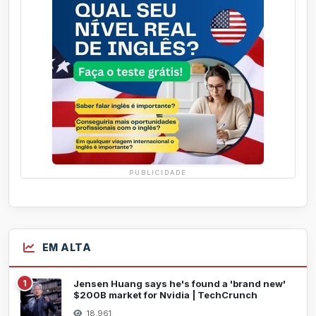
PUBLICIDADE
EM ALTA
1
Jensen Huang says he's found a 'brand new'
$200B market for Nvidia | TechCrunch
18.961