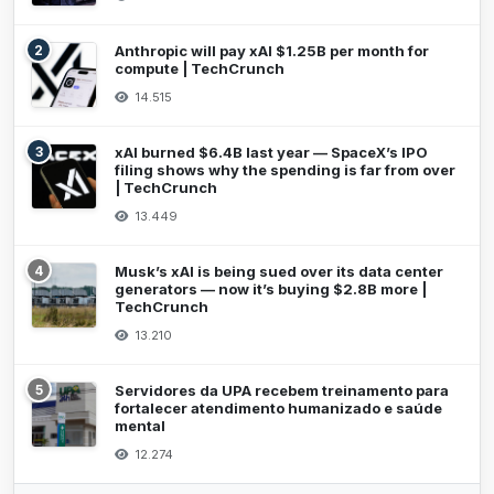
2
Anthropic will pay xAI $1.25B per month for
compute | TechCrunch
14.515
3
xAI burned $6.4B last year — SpaceX’s IPO
filing shows why the spending is far from over
| TechCrunch
13.449
4
Musk’s xAI is being sued over its data center
generators — now it’s buying $2.8B more |
TechCrunch
13.210
5
Servidores da UPA recebem treinamento para
fortalecer atendimento humanizado e saúde
mental
12.274