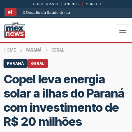
QUEM SOMOS
|
ANUNCIE
|
CONTATO
O Desafio da Saúde Única
HOME
PARANÁ
GERAL
PARANÁ
GERAL
Copel leva energia
solar a ilhas do Paraná
com investimento de
R$ 20 milhões