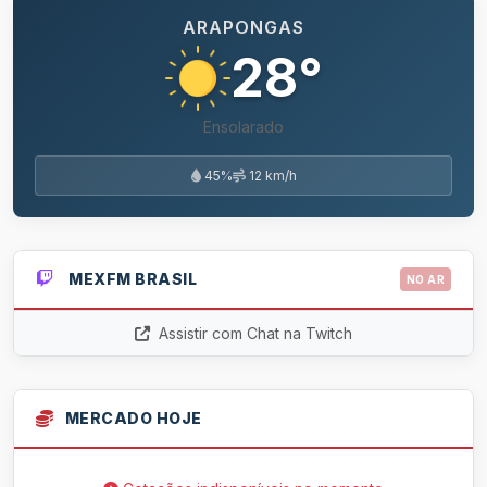
ARAPONGAS
28°
Ensolarado
45%
12 km/h
MEXFM BRASIL
NO AR
Assistir com Chat na Twitch
MERCADO HOJE