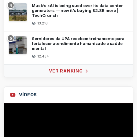
4
Musk’s xAI is being sued over its data center
generators — now it’s buying $2.8B more |
TechCrunch
13.216
5
Servidores da UPA recebem treinamento para
fortalecer atendimento humanizado e saúde
mental
12.434
VER RANKING
VÍDEOS