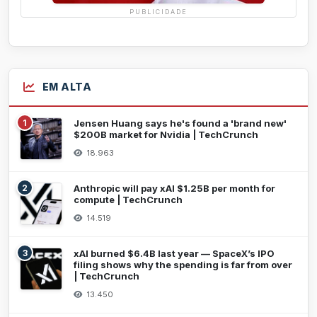
PUBLICIDADE
EM ALTA
1
Jensen Huang says he's found a 'brand new'
$200B market for Nvidia | TechCrunch
18.963
2
Anthropic will pay xAI $1.25B per month for
compute | TechCrunch
14.519
3
xAI burned $6.4B last year — SpaceX’s IPO
filing shows why the spending is far from over
| TechCrunch
13.450