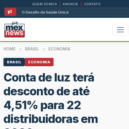
QUEM SOMOS
|
ANUNCIE
|
CONTATO
O Desafio da Saúde Única
HOME
BRASIL
ECONOMIA
BRASIL
ECONOMIA
Conta de luz terá
desconto de até
4,51% para 22
distribuidoras em