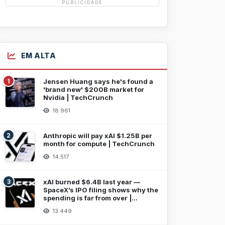
PUBLICIDADE
EM ALTA
1
Jensen Huang says he's found a
'brand new' $200B market for
Nvidia | TechCrunch
18.961
2
Anthropic will pay xAI $1.25B per
month for compute | TechCrunch
14.517
3
xAI burned $6.4B last year —
SpaceX’s IPO filing shows why the
spending is far from over |
TechCrunch
13.449