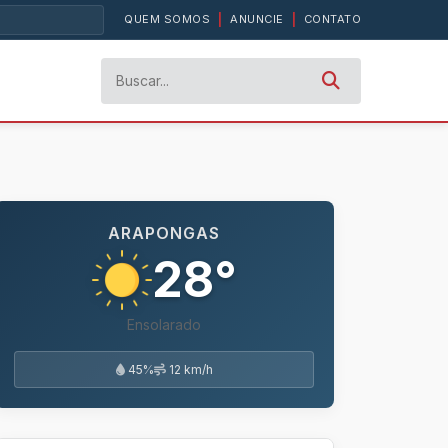
QUEM SOMOS
|
ANUNCIE
|
CONTATO
ARAPONGAS
28°
Ensolarado
45%
12 km/h