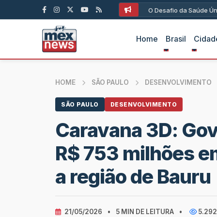
O Desafio da Saúde Ún
Home
Brasil
Cidad
HOME
SÃO PAULO
DESENVOLVIMENTO
SÃO PAULO
DESENVOLVIMENTO
Caravana 3D: Gov
R$ 753 milhões e
a região de Bauru
21/05/2026
•
5 MIN DE LEITURA
•
5.292