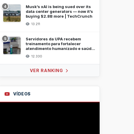
4
Musk’s xAI is being sued over its
data center generators — now it’s
buying $2.8B more | TechCrunch
13.211
5
Servidores da UPA recebem
treinamento para fortalecer
atendimento humanizado e saúde
mental
12.330
VER RANKING
VÍDEOS