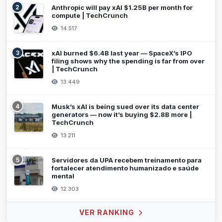
2
Anthropic will pay xAI $1.25B per month for
compute | TechCrunch
14.517
3
xAI burned $6.4B last year — SpaceX’s IPO
filing shows why the spending is far from over
| TechCrunch
13.449
4
Musk’s xAI is being sued over its data center
generators — now it’s buying $2.8B more |
TechCrunch
13.211
5
Servidores da UPA recebem treinamento para
fortalecer atendimento humanizado e saúde
mental
12.303
VER RANKING