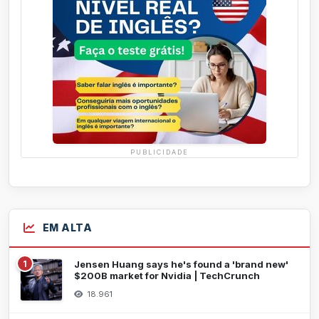
PUBLICIDADE
EM ALTA
1
Jensen Huang says he's found a 'brand new'
$200B market for Nvidia | TechCrunch
18.961