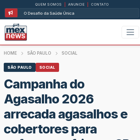
QUEM SOMOS
|
ANUNCIE
|
CONTATO
O Desafio da Saúde Única
HOME
SÃO PAULO
SOCIAL
SÃO PAULO
SOCIAL
Campanha do
Agasalho 2026
arrecada agasalhos e
cobertores para