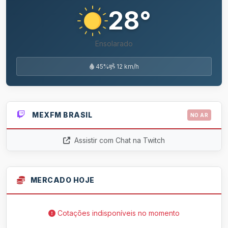
28°
Ensolarado
45%
12 km/h
MEXFM BRASIL
NO AR
Assistir com Chat na Twitch
MERCADO HOJE
Cotações indisponíveis no momento