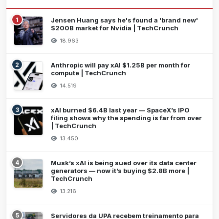
1
Jensen Huang says he's found a 'brand new'
$200B market for Nvidia | TechCrunch
18.963
2
Anthropic will pay xAI $1.25B per month for
compute | TechCrunch
14.519
3
xAI burned $6.4B last year — SpaceX’s IPO
filing shows why the spending is far from over
| TechCrunch
13.450
4
Musk’s xAI is being sued over its data center
generators — now it’s buying $2.8B more |
TechCrunch
13.216
5
Servidores da UPA recebem treinamento para