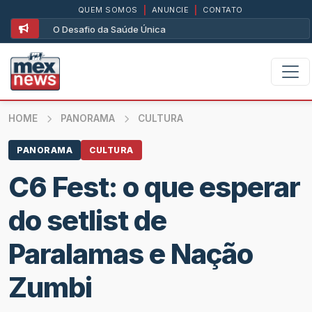
QUEM SOMOS
|
ANUNCIE
|
CONTATO
O Desafio da Saúde Única
HOME
PANORAMA
CULTURA
PANORAMA
CULTURA
C6 Fest: o que esperar
do setlist de
Paralamas e Nação
Zumbi