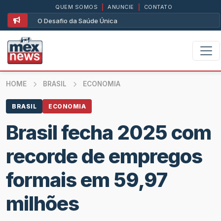
QUEM SOMOS
|
ANUNCIE
|
CONTATO
O Desafio da Saúde Única
HOME
BRASIL
ECONOMIA
BRASIL
ECONOMIA
Brasil fecha 2025 com
recorde de empregos
formais em 59,97
milhões