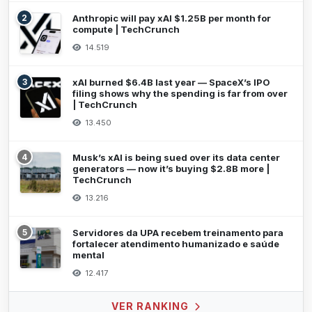
2
Anthropic will pay xAI $1.25B per month for
compute | TechCrunch
14.519
3
xAI burned $6.4B last year — SpaceX’s IPO
filing shows why the spending is far from over
| TechCrunch
13.450
4
Musk’s xAI is being sued over its data center
generators — now it’s buying $2.8B more |
TechCrunch
13.216
5
Servidores da UPA recebem treinamento para
fortalecer atendimento humanizado e saúde
mental
12.417
VER RANKING