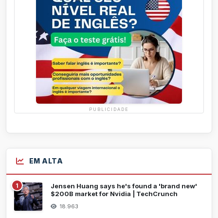
PUBLICIDADE
EM ALTA
1
Jensen Huang says he's found a 'brand new'
$200B market for Nvidia | TechCrunch
18.963