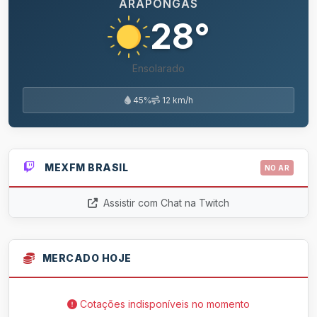
ARAPONGAS
28°
Ensolarado
45%
12 km/h
MEXFM BRASIL
NO AR
Assistir com Chat na Twitch
MERCADO HOJE
Cotações indisponíveis no momento