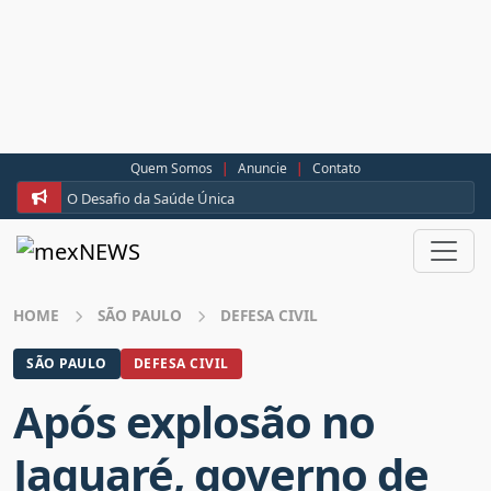
Quem Somos
|
Anuncie
|
Contato
O Desafio da Saúde Única
HOME
SÃO PAULO
DEFESA CIVIL
SÃO PAULO
DEFESA CIVIL
Após explosão no
Jaguaré, governo de