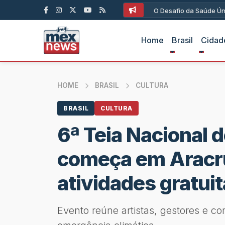
O Desafio da Saúde Ún
Home
Brasil
Cidad
HOME
BRASIL
CULTURA
BRASIL
CULTURA
6ª Teia Nacional 
começa em Aracr
atividades gratui
Evento reúne artistas, gestores e co