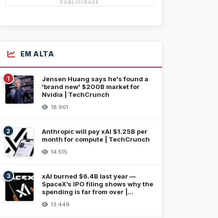
PUBLICIDADE
EM ALTA
1
Jensen Huang says he's found a
'brand new' $200B market for
Nvidia | TechCrunch
18.961
2
Anthropic will pay xAI $1.25B per
month for compute | TechCrunch
14.515
3
xAI burned $6.4B last year —
SpaceX’s IPO filing shows why the
spending is far from over |
TechCrunch
13.449