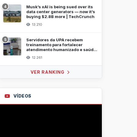
4
Musk’s xAI is being sued over its
data center generators — now it’s
buying $2.8B more | TechCrunch
13.210
5
Servidores da UPA recebem
treinamento para fortalecer
atendimento humanizado e saúde
mental
12.261
VER RANKING
VÍDEOS