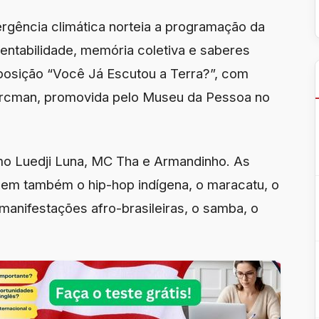
mergência climática norteia a programação da
tentabilidade, memória coletiva e saberes
posição “Você Já Escutou a Terra?”, com
orcman, promovida pelo Museu da Pessoa no
 Luedji Luna, MC Tha e Armandinho. As
zem também o hip-hop indígena, o maracatu, o
anifestações afro-brasileiras, o samba, o