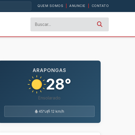
QUEM SOMOS
|
ANUNCIE
|
CONTATO
ARAPONGAS
28°
Ensolarado
45%
12 km/h