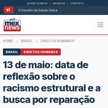
QUEM SOMOS
|
ANUNCIE
|
CONTATO
O Desafio da Saúde Única
HOME
BRASIL
DIREITOS HUMANOS
BRASIL
DIREITOS HUMANOS
13 de maio: data de
reflexão sobre o
racismo estrutural e a
busca por reparação