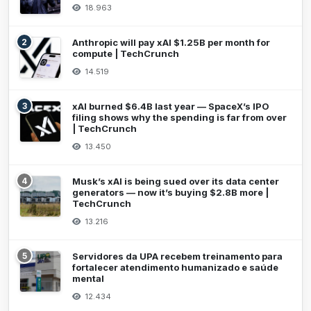
18.963
2
Anthropic will pay xAI $1.25B per month for
compute | TechCrunch
14.519
3
xAI burned $6.4B last year — SpaceX’s IPO
filing shows why the spending is far from over
| TechCrunch
13.450
4
Musk’s xAI is being sued over its data center
generators — now it’s buying $2.8B more |
TechCrunch
13.216
5
Servidores da UPA recebem treinamento para
fortalecer atendimento humanizado e saúde
mental
12.434