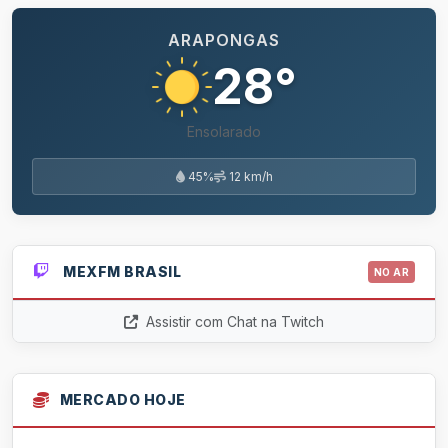
ARAPONGAS
28°
Ensolarado
45%
12 km/h
MEXFM BRASIL
NO AR
Assistir com Chat na Twitch
MERCADO HOJE