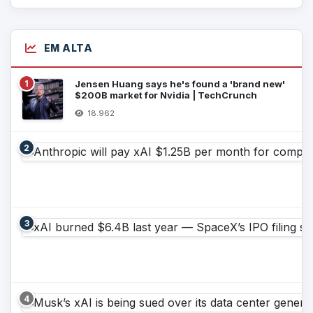
EM ALTA
1
Jensen Huang says he's found a 'brand new'
$200B market for Nvidia | TechCrunch
18.962
2
3
4