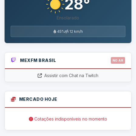
28°
Ensolarado
45%
12 km/h
MEXFM BRASIL
NO AR
Assistir com Chat na Twitch
MERCADO HOJE
Cotações indisponíveis no momento