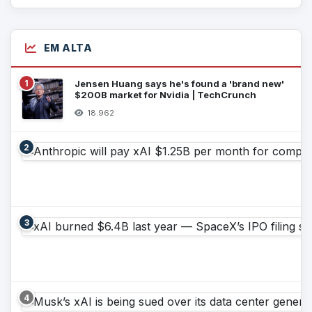
EM ALTA
1
Jensen Huang says he's found a 'brand new'
$200B market for Nvidia | TechCrunch
18.962
2
3
4