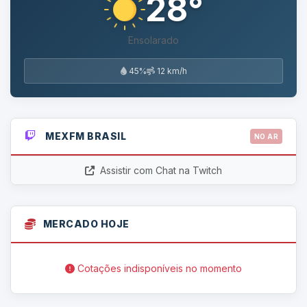
28°
Ensolarado
45%
12 km/h
MEXFM BRASIL
NO AR
Assistir com Chat na Twitch
MERCADO HOJE
Cotações indisponíveis no momento